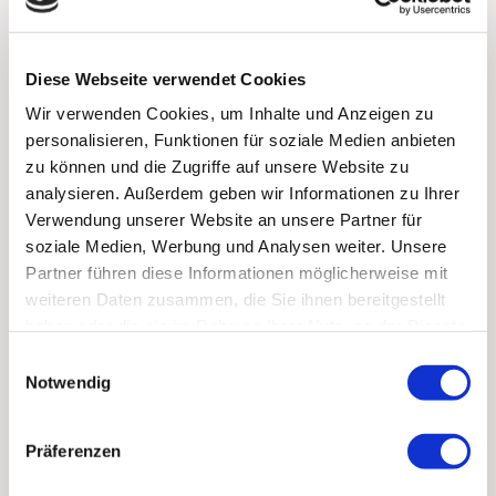
Im Blumenfeld 43
84385 Egglham
Tel: +49 (171) 8076078
Diese Webseite verwendet Cookies
Kontaktanfrage
Wir verwenden Cookies, um Inhalte und Anzeigen zu
personalisieren, Funktionen für soziale Medien anbieten
Webseite aufrufen
zu können und die Zugriffe auf unsere Website zu
4 km
analysieren. Außerdem geben wir Informationen zu Ihrer
Verwendung unserer Website an unsere Partner für
soziale Medien, Werbung und Analysen weiter. Unsere
Partner führen diese Informationen möglicherweise mit
weiteren Daten zusammen, die Sie ihnen bereitgestellt
haben oder die sie im Rahmen Ihrer Nutzung der Dienste
Zimmerei Josef Fliegerbauer
gesammelt haben.
Einwilligungsauswahl
GmbH & Co KG
Notwendig
Hauptstraße 21
94501 Aldersbach
Präferenzen
Tel: +49 (8547) 365